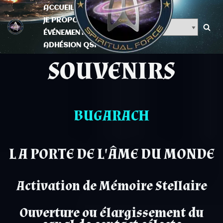
ACCUEIL
JE PROPOSE
Aller
ÉVÉNEMENTS
au
ADHÉSION QSF
contenu
SOUVENIRS
BUGARACH
L A PORTE DE L'ÂME DU MONDE
Activation de Mémoire Stellaire
Ouverture ou élargissement du