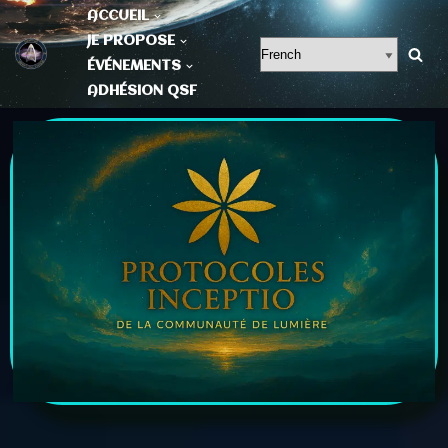
ACCUEIL
JE PROPOSE
Aller
ÉVÉNEMENTS
au
ADHÉSION QSF
contenu