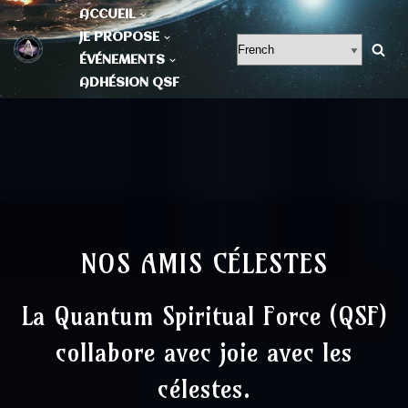
ACCUEIL
JE PROPOSE
Aller
ÉVÉNEMENTS
au
ADHÉSION QSF
contenu
NOS AMIS CÉLESTES
La Quantum Spiritual Force (QSF)
collabore avec joie avec les
célestes.