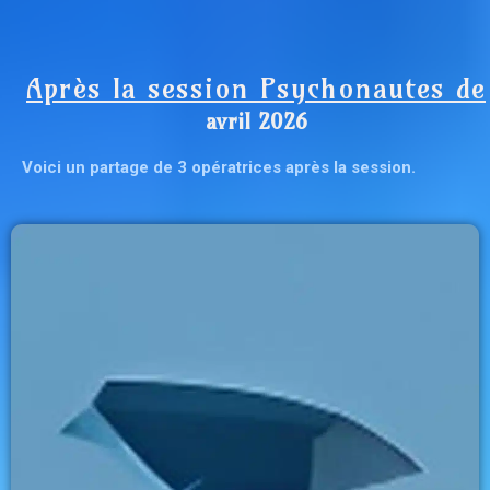
Après la session Psychonautes de
avril 2026
Voici un partage de 3 opératrices après la session.