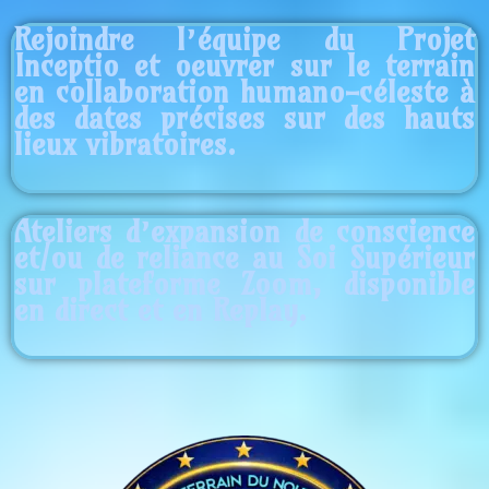
Rejoindre l’équipe du Projet
Inceptio et oeuvrer sur le terrain
en collaboration humano-céleste à
des dates précises sur des hauts
lieux vibratoires.
Ateliers d’expansion de conscience
et/ou de reliance au Soi Supérieur
sur plateforme Zoom, disponible
en direct et en Replay.