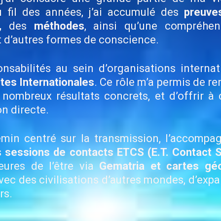
u fil des années, j’ai accumulé des
preuve
,
des
méthodes
, ainsi qu’une compréhe
t d’autres formes de conscience.
nsabilités au sein d’organisations intern
tes Internationales
. Ce rôle m’a permis de r
nombreux résultats concrets, et d’offrir à 
on directe.
emin centré sur la transmission, l’accompa
s
sessions de contacts ETCS (E.T. Contact 
eures de l’être via
Gematria et cartes géo
avec des civilisations d’autres mondes, d’exp
rs.