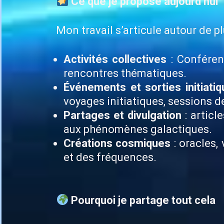
Ce que je propose aujourd’hui
Mon travail s’articule autour de 
Activités collectives
: Conférenc
rencontres thématiques.
Événements et sorties initiati
voyages initiatiques, sessions d
Partages et divulgation
: articl
aux phénomènes galactiques.
Créations cosmiques
: oracles,
et des fréquences.
Pourquoi je partage tout cela